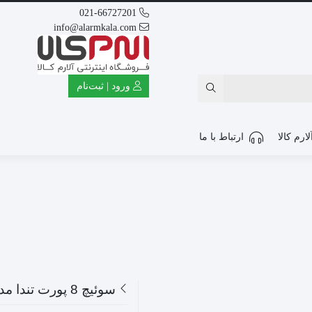
021-66727201
info@alarmkala.com
ورود | ثبت‌نام
ارم کالا
ارتباط با ما
سوئیچ 8 پورت تندا مدل S108