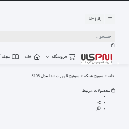
|
0
فروشگاه
خانه
مجله آل
0
خانه
»
سویچ شبکه
»
سوئیچ 8 پورت تندا مدل S108
محصولات مرتبط