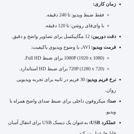
زمان کاری:
فقط ضبط ویدیو: تا 240 دقیقه.
با وای‌فای روشن: تا 120 دقیقه.
دقت دوربین:
12 مگاپیکسل برای تصاویر واضح و دقیق.
فرمت ویدیو:
AVI، با وضوح ویدیوی باکیفیت:
1080P (1920 x 1080) برای ضبط Full HD.
720P (1280 x 720) برای ضبط HD استاندارد.
نرخ فریم ویدیو:
30 فریم در ثانیه برای تجربه ویدیویی
روان.
صدا:
میکروفون داخلی برای ضبط صدای واضح همراه با
ویدیو.
عملکرد USB:
به‌عنوان یک دیسک USB برای انتقال آسان
فایل‌ها عمل می‌کند.