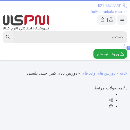
021-66727201
info@alarmkala.com
|
0
ورود | ثبت‌نام
خانه
»
دوربین های وای فای
»
دوربین بادی کمرا جیبی پلیسی
محصولات مرتبط