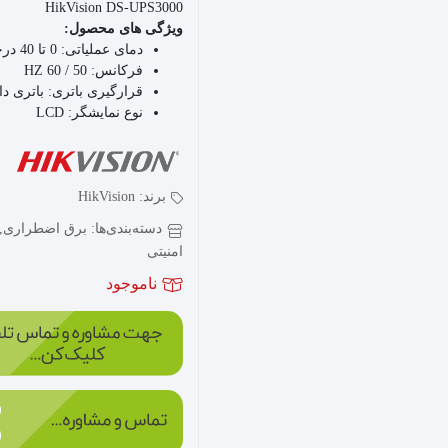
HikVision DS-UPS3000
ویژگی های محصول:
دمای عملیاتی:
0 تا 40 درجه سانتی گراد
فرکانس:
50 / 60 HZ
قرارگیری باتری:
باتری داخلی 9 آمپر 
نوع نمایشگر:
LCD
برند:
HikVision
دسته‌بندی‌ها:
برق اضطراری
,
امنیتی
ناموجود