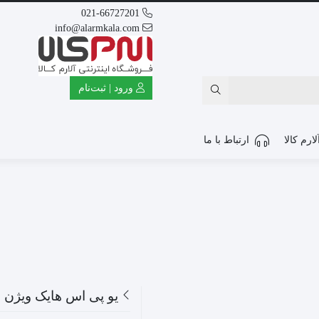
021-66727201
info@alarmkala.com
ورود | ثبت‌نام
ارم کالا
ارتباط با ما
یو پی اس هایک ویژن مدل 3000