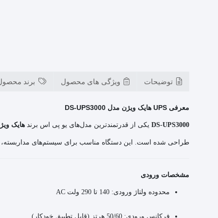
توضیحات
ویژگی های محصول
برند محصول
معرفی UPS هایک ویژن مدل DS-UPS3000
DS-UPS3000
یکی از قدرتمندترین مدل‌های یو پی اس برند
هایک ویژن (ision
طراحی شده است. این دستگاه مناسب برای سیستم‌های مداربسته، ت
مشخصات ورودی
محدوده ولتاژ ورودی: 140 تا 290 ولت AC
فرکانس ورودی: 50/60 هرتز (قابل تطبیق خودکار)