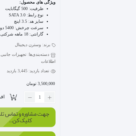
ویژگی های محصول:
ظرفیت:
500 گیگابایت
نوع رابط:
SATA 3.0
سایز هد:
3.5 اینچ
سرعت چرخش:
5400 دور در دقیقه
گارانتی:
18 ماهه شرکتی
برند:
وسترن دیجیتال
دسته‌بندی‌ها:
تجهیزات جانبی
,
اطلاعات
تعداد بازدید:
3,445 بازدید
3,500,000
تومان
افز