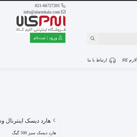
021-66727201
info@alarmkala.com
ورود | ثبت‌نام
ارم کالا
ارتباط با ما
هارد دیسک اینترنال وسترن 
هارد دیسک سبز 500 گیگ