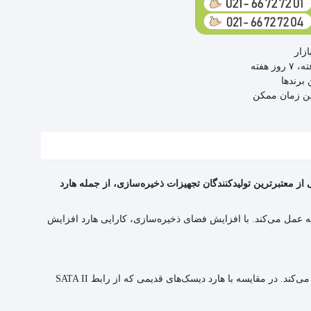
زار
 برندها
ین زمان ممکن
ل به عنوان یکی از معتبرترین تولیدکنندگان تجهیزات ذخیره‌سازی، از جمله هارد
500 گیگابایت دارای حافظه کش 64 مگابایت می‌باشد. این هارد دیسک داخلی با سرعت چرخش 5400 دور در دقیقه عمل می‌کند. با افزایش فضای ذخیره‌سازی، کارایی هارد افزایش
این هارد دیسک از رابط SATA 3.0 برای انتقال داده‌ها استفاده می‌کند که با سرعت 6 گیگابایت بر ثانیه، امکان انتقال سریع و بهینه اطلاعات را فراهم می‌کند. در مقایسه با هارد دیسک‌های قدیمی که از رابط SATA II