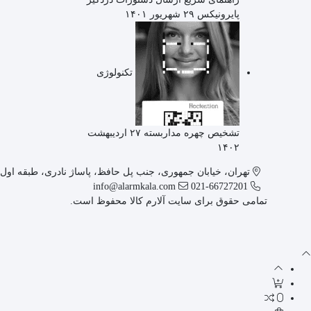
پایرونیکس
۲۹ شهریور ۱۴۰۱
تکنولوژی
تشخیص چهره مداربسته
۲۷ اردیبهشت
۱۴۰۲
تهران، خیابان جمهوری، جنب پل حافظ، پاساژ نادری، طبقه اول، پ
info@alarmkala.com
021-66727201
تمامی حقوق برای سایت آلارم کالا محفوظ است.
0