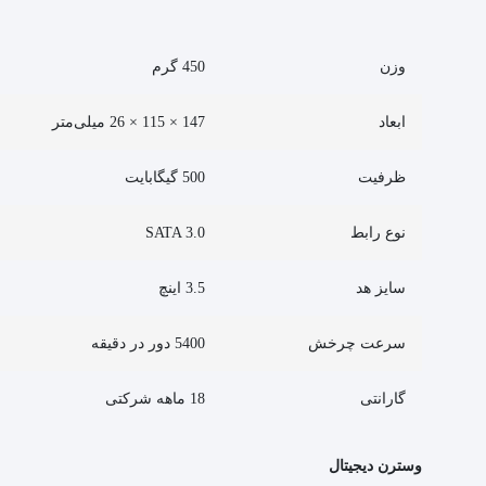
وزن
450 گرم
ابعاد
147 × 115 × 26 میلی‌متر
ظرفیت
500 گیگابایت
نوع رابط
SATA 3.0
سایز هد
3.5 اینچ
سرعت چرخش
5400 دور در دقیقه
گارانتی
18 ماهه شرکتی
وسترن دیجیتال