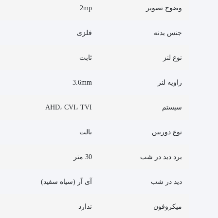
وضوح تصویر
2mp
جنس بدنه
فلزی
نوع لنز
ثابت
زاویه لنز
3.6mm
سیستم
AHD، CVI، TVI
نوع دوربین
بالت
برد دید در شب
30 متر
دید در شب
آی آر (سیاه سفید)
میکروفون
ندارد