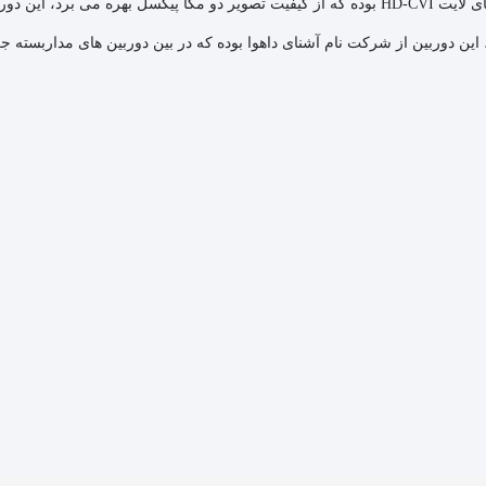
مدل HAC-HFW1200CMP از سری دوربین های لایت HD-CVI بوده که از کیفیت تصویر دو مگا
 این دوربین از شرکت نام آشنای
داهوا
بوده که در بین دوربین های مداربسته جزء