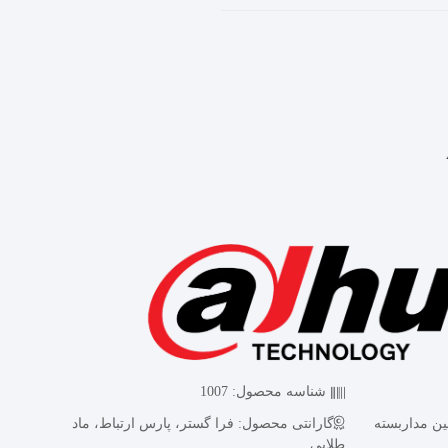
شناسه محصول:
1007
ین مداربسته
گارانتی محصول:
فرا گستر، پارس ارتباط، ماد
طلایی