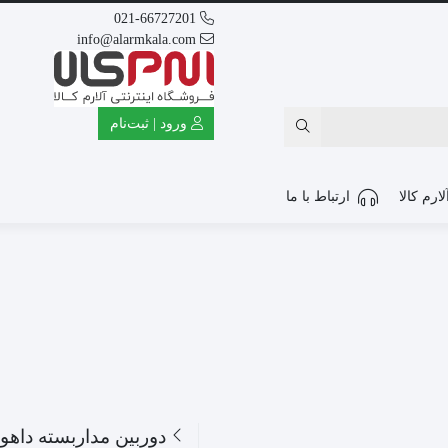
021-66727201
info@alarmkala.com
ورود | ثبت‌نام
ارم کالا
ارتباط با ما
دوربین مداربسته داهوا مدل 00CMP