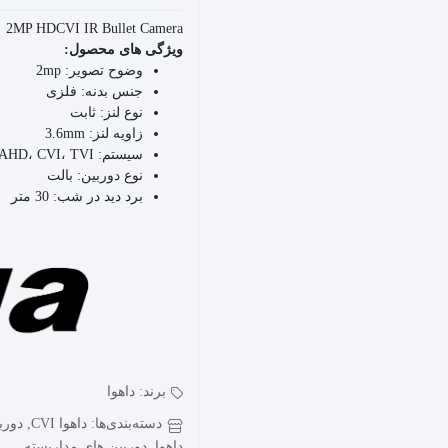
2MP HDCVI IR Bullet Camera
ویژگی های محصول:
وضوح تصویر:
2mp
جنس بدنه:
فلزی
نوع لنز:
ثابت
زاویه لنز:
3.6mm
سیستم:
AHD، CVI، TVI
نوع دوربین:
بالت
برد دید در شب:
30 متر
برند:
داهوا
دسته‌بندی‌ها:
داهوا CVI
,
دورب
داهوا
,
دوربین های مداربسته