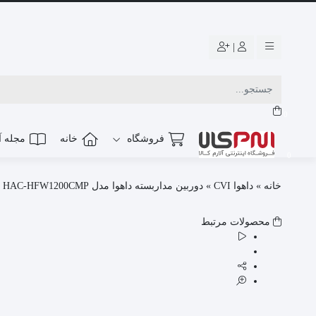
|
0
فروشگاه
خانه
مجله آل
0
خانه
»
داهوا CVI
»
دوربین مداربسته داهوا مدل HAC-HFW1200CMP
محصولات مرتبط