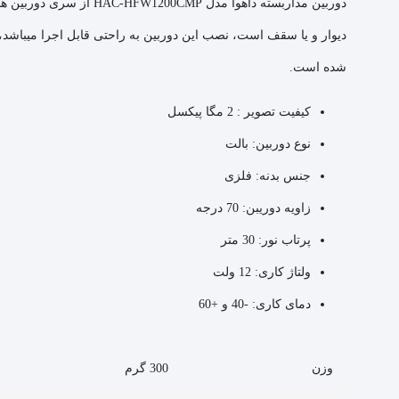
دوربین
مداربسته
داهوا
دیوار و یا سقف است، نصب این دوربین به راحتی قابل اجرا میباشد،
شده است.
کیفیت تصویر : 2 مگا پیکسل
نوع دوربین: بالت
جنس بدنه: فلزی
زاویه دوریبن: 70 درجه
پرتاب نور: 30 متر
ولتاژ کاری: 12 ولت
دمای کاری: -40 و +60
وزن
300 گرم